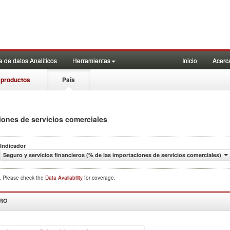
 de datos Analiticos
Herramientas
Inicio
Acerc
 productos
País
iones de servicios comerciales
Indicador
Seguro y servicios financieros (% de las importaciones de servicios comerciales)
d. Please check the
Data Availability
for coverage.
DRO