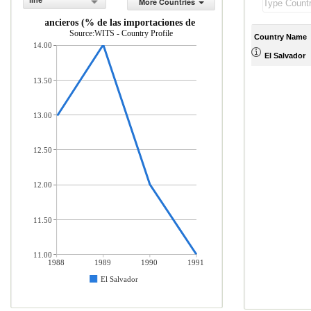
line
More Countries
ervicios financieros (% de las importaciones de servicios comerciales)
Source:WITS - Country Profile
Country Name
14.00
El Salvador
13.50
13.00
12.50
12.00
11.50
11.00
1988
1989
1990
1991
El Salvador