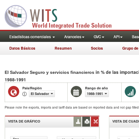
Estadísticas comerciales
Aranceles
GVC
API
Base
Datos Básicos
Resumen
Socios
Grupo de
in % de las importac
El Salvador Seguro y servicios financieros
1988-1991
País/Región
Rango de año
El Salvador
1988-1991
Please note the exports, imports and tariff data are based on reported data and not gap fille
VISTA DE GRÁFICO
VISTA DE CUA