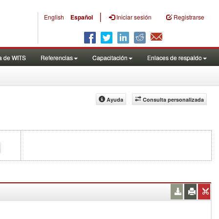
|
English
Español
Iniciar sesión
Registrarse
a de WITS
Referencias
Capacitación
Enlaces de respaldo
Ayuda
Consulta personalizada