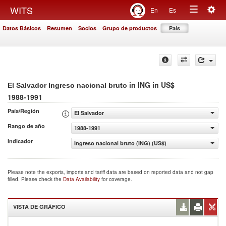
Togg
WITS
En
Es
Toggle
navig
Datos Básicos
Resumen
Socios
Grupo de productos
País
navigation
in ING in US$
El Salvador Ingreso nacional bruto
1988-1991
País/Región
El Salvador
Rango de año
1988-1991
Indicador
Ingreso nacional bruto (ING) (US$)
Please note the exports, imports and tariff data are based on reported data and not gap
filled. Please check the
Data Availability
for coverage.
VISTA DE GRÁFICO