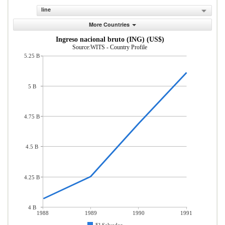
line
More Countries
Ingreso nacional bruto (ING) (US$)
Source:WITS - Country Profile
5.25 B
5 B
4.75 B
4.5 B
4.25 B
4 B
1988
1989
1990
1991