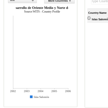
line
More Countries
Mercader as importadas desde econom as en desarrollo de Oriente Medio 
Source:WITS - Country Profile
Country Name
Islas Salom
2002
2003
2004
2005
2006
Islas Salomón