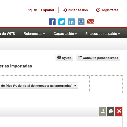
|
English
Español
Iniciar sesión
Registrarse
a de WITS
Referencias
Capacitación
Enlaces de respaldo
Ayuda
Consulta personalizada
der as importadas
de frica (% del total de mercader as importadas)