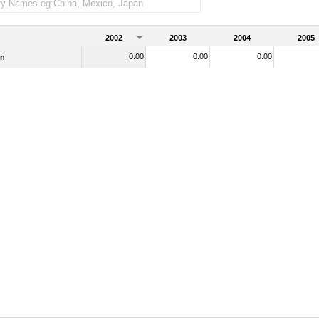
y Norte de frica (% del total de mercader as importadas)
2002
2003
2004
2005
0.00
0.00
0.00
ón