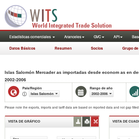
Estadísticas comerciales
Aranceles
GVC
API
Base
Datos Básicos
Resumen
Socios
Grupo de
Islas Salomón Mercader as importadas desde econom as en desa
2002-2006
País/Región
Rango de año
Islas Salomón
2002-2006
Please note the exports, imports and tariff data are based on reported data and not gap fille
VISTA DE GRÁFICO
VISTA DE CUA