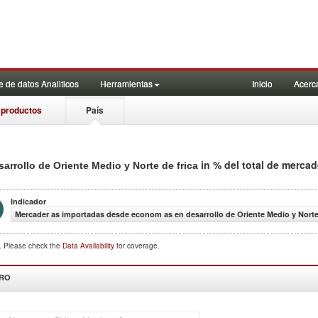
 de datos Analiticos
Herramientas
Inicio
Acerc
 productos
País
in % del total de merca
rrollo de Oriente Medio y Norte de frica
Indicador
Mercader as importadas desde econom as en desarrollo de Oriente Medio y Norte 
d. Please check the
Data Availability
for coverage.
DRO