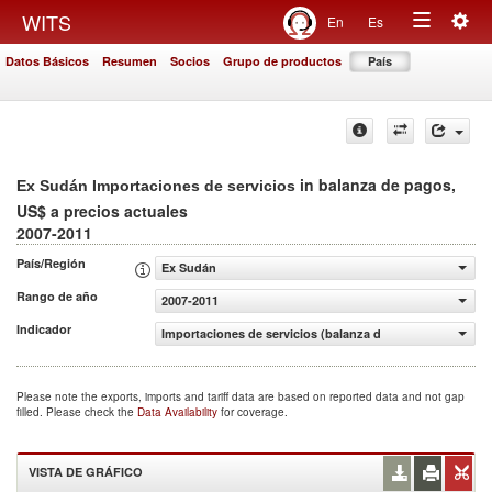
Togg
WITS
En
Es
Toggle
navig
Datos Básicos
Resumen
Socios
Grupo de productos
País
navigation
in balanza de pagos,
Ex Sudán Importaciones de servicios
US$ a precios actuales
2007-2011
País/Región
Ex Sudán
Rango de año
2007-2011
Indicador
Importaciones de servicios (balanza de pagos, US$ a pre
Please note the exports, imports and tariff data are based on reported data and not gap
filled. Please check the
Data Availability
for coverage.
VISTA DE GRÁFICO