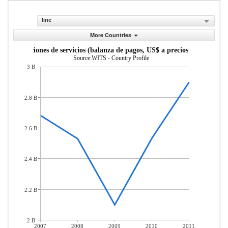
line
More Countries
Importaciones de servicios (balanza de pagos, US$ a precios actuales)
Source:WITS - Country Profile
3 B
2.8 B
2.6 B
2.4 B
2.2 B
2 B
2007
2008
2009
2010
2011