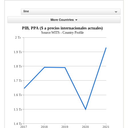
line
More Countries
PIB, PPA ($ a precios internacionales actuales)
Source:WITS - Country Profile
2 Tr
1.9 Tr
1.8 Tr
1.7 Tr
1.6 Tr
1.5 Tr
1.4 Tr
2017
2018
2019
2020
2021