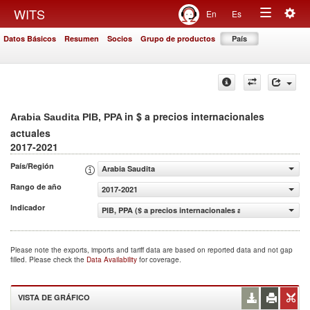
Togg
WITS
En
Es
Toggle
navig
Datos Básicos
Resumen
Socios
Grupo de productos
País
navigation
in $ a precios internacionales
Arabia Saudita PIB, PPA
actuales
2017-2021
País/Región
Arabia Saudita
Rango de año
2017-2021
Indicador
PIB, PPA ($ a precios internacionales actuales)
Please note the exports, imports and tariff data are based on reported data and not gap
filled. Please check the
Data Availability
for coverage.
VISTA DE GRÁFICO