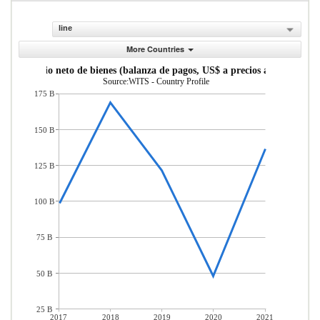
line
More Countries
Comercio neto de bienes (balanza de pagos, US$ a precios actuales)
Source:WITS - Country Profile
175 B
150 B
125 B
100 B
75 B
50 B
25 B
2017
2018
2019
2020
2021