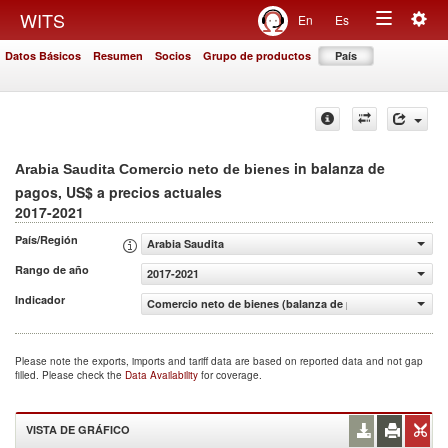
Togg
WITS
En
Es
Toggle
navig
Datos Básicos
Resumen
Socios
Grupo de productos
País
navigation
in balanza de
Arabia Saudita Comercio neto de bienes
pagos, US$ a precios actuales
2017-2021
País/Región
Arabia Saudita
Rango de año
2017-2021
Indicador
Comercio neto de bienes (balanza de pagos, US$ a precio
Please note the exports, imports and tariff data are based on reported data and not gap
filled. Please check the
Data Availability
for coverage.
VISTA DE GRÁFICO