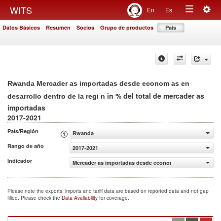
Togg
WITS
En
Es
Toggle
navig
Datos Básicos
Resumen
Socios
Grupo de productos
País
navigation
Rwanda Mercader as importadas desde econom as en
in % del total de mercader as
desarrollo dentro de la regi n
importadas
2017-2021
País/Región
Rwanda
Rango de año
2017-2021
Indicador
Mercader as importadas desde econom as en desarrollo de
Please note the exports, imports and tariff data are based on reported data and not gap
filled. Please check the
Data Availability
for coverage.