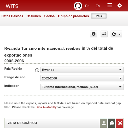
Togg
WITS
En
Es
Toggle
navig
Datos Básicos
Resumen
Socios
Grupo de productos
País
navigation
in % del total de
Rwanda Turismo internacional, recibos
exportaciones
2002-2006
País/Región
Rwanda
Rango de año
2002-2006
Indicador
Turismo internacional, recibos (% del total de exportacio
Please note the exports, imports and tariff data are based on reported data and not gap
filled. Please check the
Data Availability
for coverage.
VISTA DE GRÁFICO