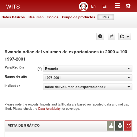
Togg
WITS
En
Es
Toggle
navig
Datos Básicos
Resumen
Socios
Grupo de productos
País
navigation
in 2000 = 100
Rwanda ndice del volumen de exportaciones
1997-2001
País/Región
Rwanda
Rango de año
1997-2001
Indicador
ndice del volumen de exportaciones (2000 = 100)
Please note the exports, imports and tariff data are based on reported data and not gap
filled. Please check the
Data Availability
for coverage.
VISTA DE GRÁFICO