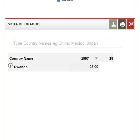
Rwanda
VISTA DE CUADRO
Country Name
1997
1998
1
25.00
23.00
Rwanda