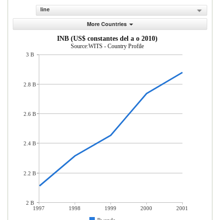
line
More Countries
INB (US$ constantes del a o 2010)
Source:WITS - Country Profile
3 B
2.8 B
2.6 B
2.4 B
2.2 B
2 B
1997
1998
1999
2000
2001