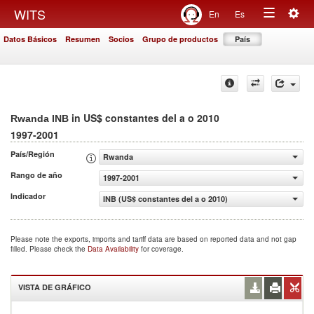
Togg
WITS
En
Es
Toggle
navig
Datos Básicos
Resumen
Socios
Grupo de productos
País
navigation
in US$ constantes del a o 2010
Rwanda INB
1997-2001
País/Región
Rwanda
Rango de año
1997-2001
Indicador
INB (US$ constantes del a o 2010)
Please note the exports, imports and tariff data are based on reported data and not gap
filled. Please check the
Data Availability
for coverage.
VISTA DE GRÁFICO