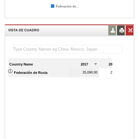
Federación de...
VISTA DE CUADRO
Country Name
2017
2018
2
25,090.00
27,930.00
Federación de Rusia