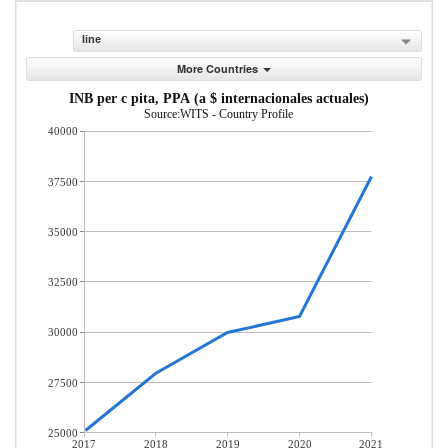
line
More Countries
INB per c pita, PPA (a $ internacionales actuales)
Source:WITS - Country Profile
40000
37500
35000
32500
30000
27500
25000
2017
2018
2019
2020
2021