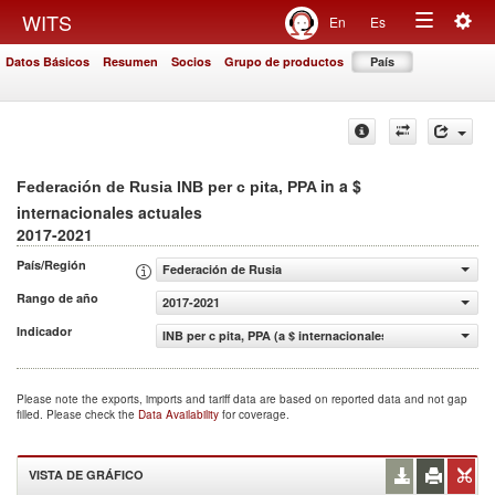
Togg
WITS
En
Es
Toggle
navig
Datos Básicos
Resumen
Socios
Grupo de productos
País
navigation
in a $
Federación de Rusia INB per c pita, PPA
internacionales actuales
2017-2021
País/Región
Federación de Rusia
Rango de año
2017-2021
Indicador
INB per c pita, PPA (a $ internacionales actuales)
Please note the exports, imports and tariff data are based on reported data and not gap
filled. Please check the
Data Availability
for coverage.
VISTA DE GRÁFICO