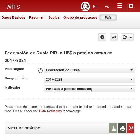
Togg
WITS
En
Es
Toggle
navig
Datos Básicos
Resumen
Socios
Grupo de productos
País
navigation
in US$ a precios actuales
Federación de Rusia PIB
2017-2021
País/Región
Federación de Rusia
Rango de año
2017-2021
Indicador
PIB (US$ a precios actuales)
Please note the exports, imports and tariff data are based on reported data and not gap
filled. Please check the
Data Availability
for coverage.
VISTA DE GRÁFICO