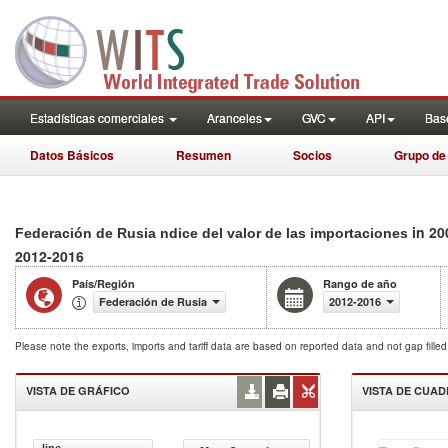
Estadísticas comerciales
Aranceles
GVC
API
Base
Datos Básicos
Resumen
Socios
Grupo de
in 20
Federación de Rusia ndice del valor de las importaciones
2012-2016
País/Región
Rango de año
Federación de Rusia
2012-2016
Please note the exports, imports and tariff data are based on reported data and not gap fille
VISTA DE GRÁFICO
VISTA DE CUA