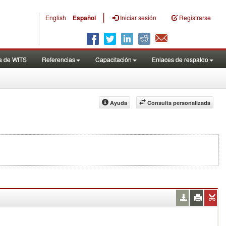
|
English
Español
Iniciar sesión
Registrarse
a de WITS
Referencias
Capacitación
Enlaces de respaldo
Ayuda
Consulta personalizada