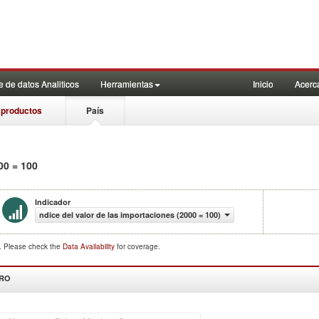
 de datos Analiticos
Herramientas
Inicio
Acerc
 productos
País
00 = 100
Indicador
ndice del valor de las importaciones (2000 = 100)
d. Please check the
Data Availability
for coverage.
DRO