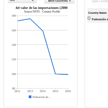
line
More Countries
ndice del valor de las importaciones (2000 = 100)
Source:WITS - Country Profile
Country Name
180
Federación 
160
140
120
100
80
2012
2013
2014
2015
2016
Federación de...