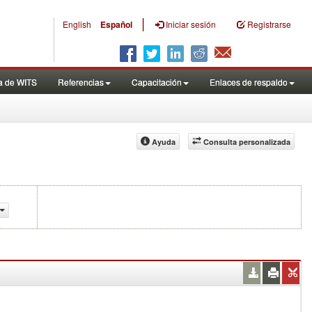
|
English
Español
Iniciar sesión
Registrarse
a de WITS
Referencias
Capacitación
Enlaces de respaldo
Ayuda
Consulta personalizada