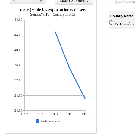
line
More Countries
os de transporte (% de las exportaciones de servicios comerciales)
Source:WITS - Country Profile
Country Name
48.00
Federación 
44.00
40.00
36.00
32.00
28.00
24.00
1992
1993
1994
1995
1996
Federación de...