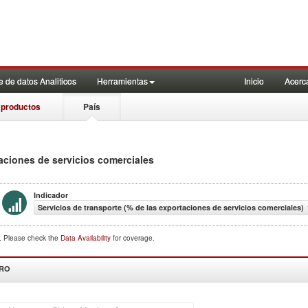
 de datos Analiticos
Herramientas
Inicio
Acerc
 productos
País
taciones de servicios comerciales
Indicador
Servicios de transporte (% de las exportaciones de servicios comerciales)
d. Please check the
Data Availability
for coverage.
DRO