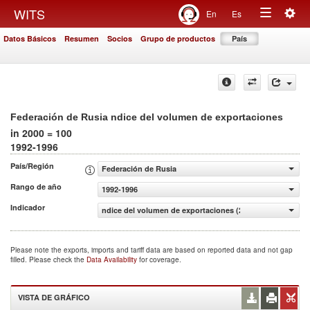
Togg
WITS
En
Es
Toggle
navig
Datos Básicos
Resumen
Socios
Grupo de productos
País
navigation
Federación de Rusia ndice del volumen de exportaciones
in 2000 = 100
1992-1996
País/Región
Federación de Rusia
Rango de año
1992-1996
Indicador
ndice del volumen de exportaciones (2000 = 100)
Please note the exports, imports and tariff data are based on reported data and not gap
filled. Please check the
Data Availability
for coverage.
VISTA DE GRÁFICO