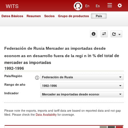
Togg
WITS
En
Es
Toggle
navig
Datos Básicos
Resumen
Socios
Grupo de productos
País
navigation
Federación de Rusia Mercader as importadas desde
in % del total de
econom as en desarrollo fuera de la regi n
mercader as importadas
1992-1996
País/Región
Federación de Rusia
Rango de año
1992-1996
Indicador
Mercader as importadas desde econom as en desarrollo fu
Please note the exports, imports and tariff data are based on reported data and not gap
filled. Please check the
Data Availability
for coverage.