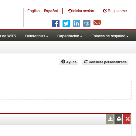
|
English
Español
Iniciar sesión
Registrarse
a de WITS
Referencias
Capacitación
Enlaces de respaldo
Ayuda
Consulta personalizada