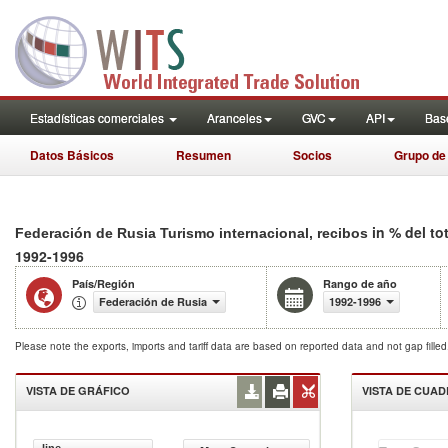
Estadísticas comerciales
Aranceles
GVC
API
Base
Datos Básicos
Resumen
Socios
Grupo de
in % del to
Federación de Rusia Turismo internacional, recibos
1992-1996
País/Región
Rango de año
Federación de Rusia
1992-1996
Please note the exports, imports and tariff data are based on reported data and not gap fille
VISTA DE GRÁFICO
VISTA DE CUA