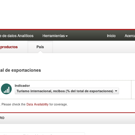
 de datos Analiticos
Herramientas
Inicio
Acerc
 productos
País
tal de exportaciones
Indicador
Turismo internacional, recibos (% del total de exportaciones)
d. Please check the
Data Availability
for coverage.
DRO