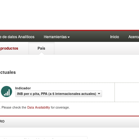
 de datos Analiticos
Herramientas
Inicio
Acerc
 productos
País
actuales
Indicador
INB per c pita, PPA (a $ internacionales actuales)
d. Please check the
Data Availability
for coverage.
DRO