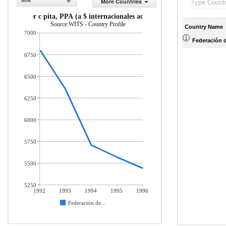
line
More Countries
INB per c pita, PPA (a $ internacionales actuales)
Source:WITS - Country Profile
Country Name
7000
Federación 
6750
6500
6250
6000
5750
5500
5250
1992
1993
1994
1995
1996
Federación de...