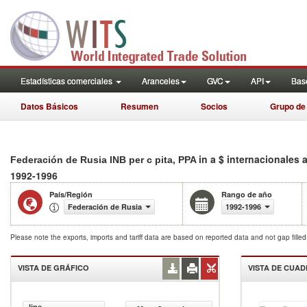
Estadísticas comerciales
Aranceles
GVC
API
Base
Datos Básicos
Resumen
Socios
Grupo de
in a $ internacionales 
Federación de Rusia INB per c pita, PPA
1992-1996
País/Región
Rango de año
Federación de Rusia
1992-1996
Please note the exports, imports and tariff data are based on reported data and not gap fille
VISTA DE GRÁFICO
VISTA DE CUA