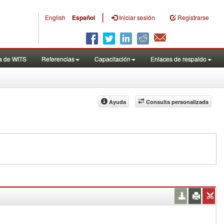
|
English
Español
Iniciar sesión
Registrarse
a de WITS
Referencias
Capacitación
Enlaces de respaldo
Ayuda
Consulta personalizada