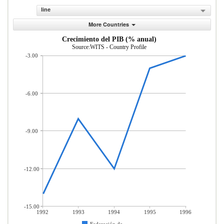
line
More Countries
Crecimiento del PIB (% anual)
Source:WITS - Country Profile
-3.00
-6.00
-9.00
-12.00
-15.00
1992
1993
1994
1995
1996