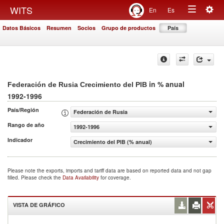
Togg
WITS
En
Es
Toggle
navig
Datos Básicos
Resumen
Socios
Grupo de productos
País
navigation
in % anual
Federación de Rusia Crecimiento del PIB
1992-1996
País/Región
Federación de Rusia
Rango de año
1992-1996
Indicador
Crecimiento del PIB (% anual)
Please note the exports, imports and tariff data are based on reported data and not gap
filled. Please check the
Data Availability
for coverage.
VISTA DE GRÁFICO