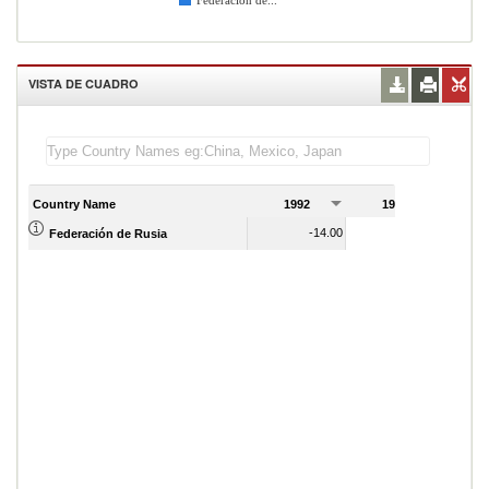
Federación de...
VISTA DE CUADRO
Country Name
1992
1993
1
-14.00
-8.00
Federación de Rusia