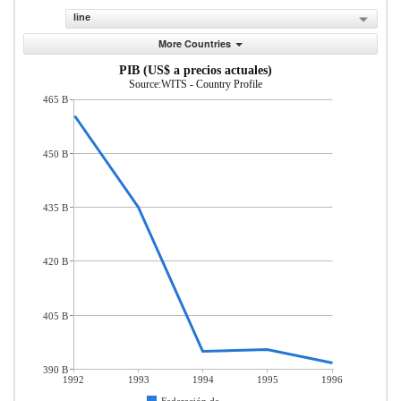
line
More Countries
PIB (US$ a precios actuales)
Source:WITS - Country Profile
465 B
450 B
435 B
420 B
405 B
390 B
1992
1993
1994
1995
1996