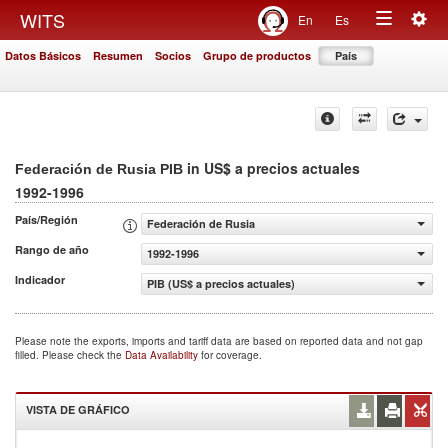
Togg
WITS
En
Es
Toggle
navig
Datos Básicos
Resumen
Socios
Grupo de productos
País
navigation
in US$ a precios actuales
Federación de Rusia PIB
1992-1996
País/Región
Federación de Rusia
Rango de año
1992-1996
Indicador
PIB (US$ a precios actuales)
Please note the exports, imports and tariff data are based on reported data and not gap
filled. Please check the
Data Availability
for coverage.
VISTA DE GRÁFICO