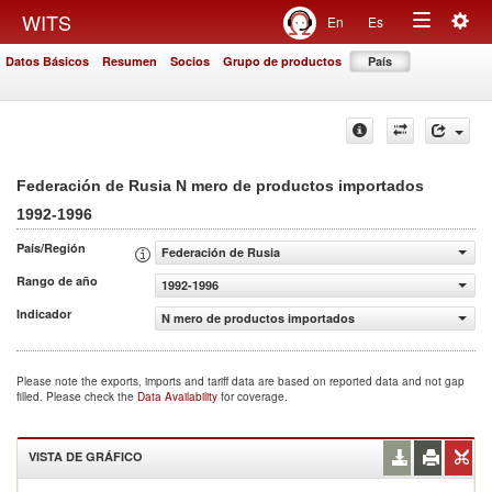
Togg
WITS
En
Es
Toggle
navig
Datos Básicos
Resumen
Socios
Grupo de productos
País
navigation
Federación de Rusia N mero de productos importados
1992-1996
País/Región
Federación de Rusia
Rango de año
1992-1996
Indicador
N mero de productos importados
Please note the exports, imports and tariff data are based on reported data and not gap
filled. Please check the
Data Availability
for coverage.
VISTA DE GRÁFICO