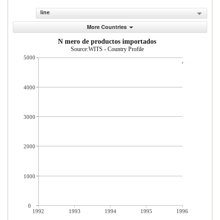
line
More Countries
N mero de productos importados
Source:WITS - Country Profile
5000
4000
3000
2000
1000
0
1992
1993
1994
1995
1996