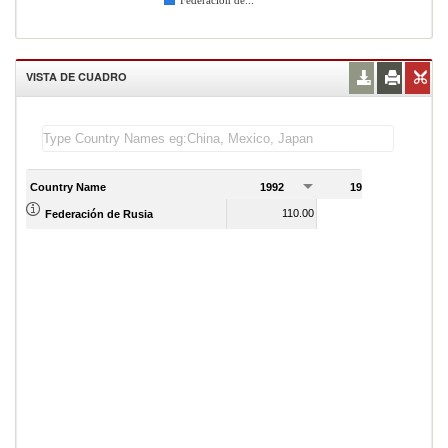
Federación de...
VISTA DE CUADRO
Country Name
1992
1993
1
110.00
68.00
Federación de Rusia