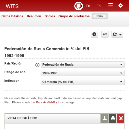
Togg
WITS
En
Es
Toggle
navig
Datos Básicos
Resumen
Socios
Grupo de productos
País
navigation
in % del PIB
Federación de Rusia Comercio
1992-1996
País/Región
Federación de Rusia
Rango de año
1992-1996
Indicador
Comercio (% del PIB)
Please note the exports, imports and tariff data are based on reported data and not gap
filled. Please check the
Data Availability
for coverage.
VISTA DE GRÁFICO