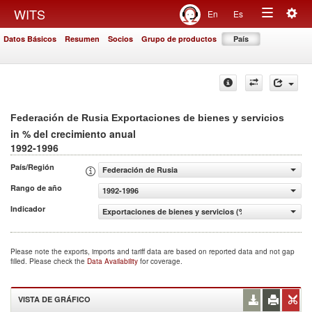
Togg
WITS
En
Es
Toggle
navig
Datos Básicos
Resumen
Socios
Grupo de productos
País
navigation
Federación de Rusia Exportaciones de bienes y servicios
in % del crecimiento anual
1992-1996
País/Región
Federación de Rusia
Rango de año
1992-1996
Indicador
Exportaciones de bienes y servicios (% del crecimiento a
Please note the exports, imports and tariff data are based on reported data and not gap
filled. Please check the
Data Availability
for coverage.
VISTA DE GRÁFICO