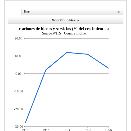
line
More Countries
Exportaciones de bienes y servicios (% del crecimiento anual)
Source:WITS - Country Profile
20.00
10.00
0.00
-10.00
-20.00
-30.00
1992
1993
1994
1995
1996