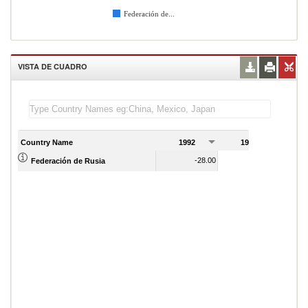
Federación de...
VISTA DE CUADRO
Country Name
1992
1993
1
-28.00
2.00
Federación de Rusia