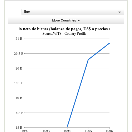
line
More Countries
Comercio neto de bienes (balanza de pagos, US$ a precios actuales)
Source:WITS - Country Profile
21 B
20.5 B
20 B
19.5 B
19 B
18.5 B
18 B
1992
1993
1994
1995
1996