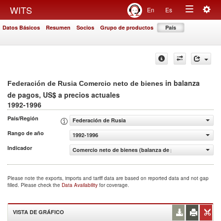
Togg
WITS
En
Es
Toggle
navig
Datos Básicos
Resumen
Socios
Grupo de productos
País
navigation
in balanza
Federación de Rusia Comercio neto de bienes
de pagos, US$ a precios actuales
1992-1996
País/Región
Federación de Rusia
Rango de año
1992-1996
Indicador
Comercio neto de bienes (balanza de pagos, US$ a precio
Please note the exports, imports and tariff data are based on reported data and not gap
filled. Please check the
Data Availability
for coverage.
VISTA DE GRÁFICO