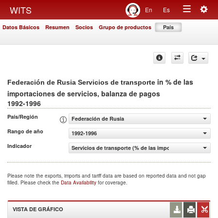
Togg
WITS
En
Es
Toggle
navig
Datos Básicos
Resumen
Socios
Grupo de productos
País
navigation
in % de las
Federación de Rusia Servicios de transporte
importaciones de servicios, balanza de pagos
1992-1996
País/Región
Federación de Rusia
Rango de año
1992-1996
Indicador
Servicios de transporte (% de las importaciones de servi
Please note the exports, imports and tariff data are based on reported data and not gap
filled. Please check the
Data Availability
for coverage.
VISTA DE GRÁFICO