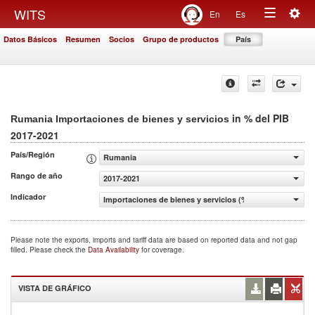
Togg
WITS
En
Es
Toggle
navig
Datos Básicos
Resumen
Socios
Grupo de productos
País
navigation
in % del PIB
Rumania Importaciones de bienes y servicios
2017-2021
País/Región
Rumania
Rango de año
2017-2021
Indicador
Importaciones de bienes y servicios (% del PIB)
Please note the exports, imports and tariff data are based on reported data and not gap
filled. Please check the
Data Availability
for coverage.
VISTA DE GRÁFICO