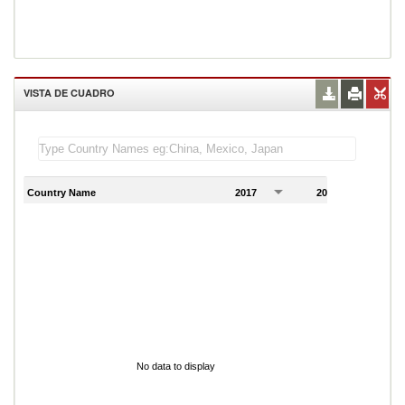
VISTA DE CUADRO
Country Name
2017
2018
2
No data to display