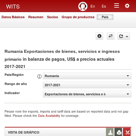
Togg
WITS
En
Es
Toggle
navig
Datos Básicos
Resumen
Socios
Grupo de productos
País
navigation
Rumania Exportaciones de bienes, servicios e ingresos
in balanza de pagos, US$ a precios actuales
primario
2017-2021
País/Región
Rumania
Rango de año
2017-2021
Indicador
Exportaciones de bienes, servicios e ingresos primario (
Please note the exports, imports and tariff data are based on reported data and not gap
filled. Please check the
Data Availability
for coverage.
VISTA DE GRÁFICO