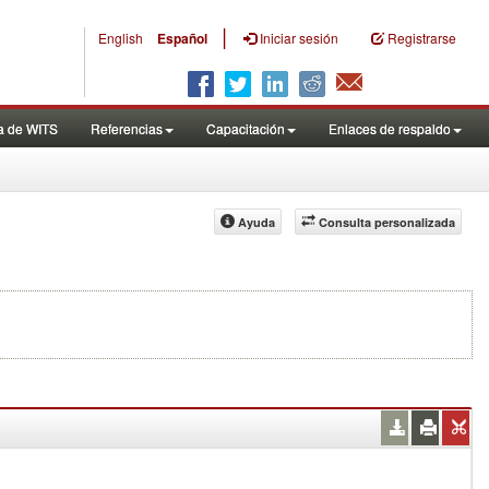
|
English
Español
Iniciar sesión
Registrarse
a de WITS
Referencias
Capacitación
Enlaces de respaldo
Ayuda
Consulta personalizada