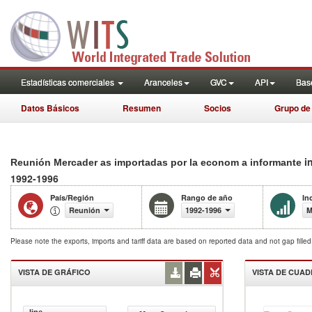
Estadísticas comerciales
Aranceles
GVC
API
Base
Datos Básicos
Resumen
Socios
Grupo de
i
Reunión Mercader as importadas por la econom a informante
1992-1996
País/Región
Rango de año
In
Reunión
1992-1996
M
Please note the exports, imports and tariff data are based on reported data and not gap fille
VISTA DE GRÁFICO
VISTA DE CUA