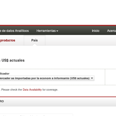
 de datos Analiticos
Herramientas
Inicio
Acerc
 productos
País
n US$ actuales
dicador
ercader as importadas por la econom a informante (US$ actuales)
d. Please check the
Data Availability
for coverage.
DRO