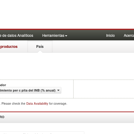
 de datos Analiticos
Herramientas
Inicio
Acerc
 productos
País
ador
imiento per c pita del INB (% anual)
d. Please check the
Data Availability
for coverage.
DRO