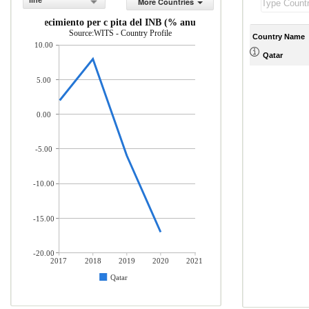
line
More Countries
Crecimiento per c pita del INB (% anual)
Source:WITS - Country Profile
Country Name
10.00
Qatar
5.00
0.00
-5.00
-10.00
-15.00
-20.00
2017
2018
2019
2020
2021
Qatar