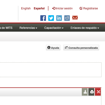
|
English
Español
Iniciar sesión
Registrarse
a de WITS
Referencias
Capacitación
Enlaces de respaldo
Ayuda
Consulta personalizada