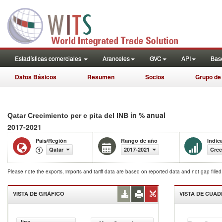
Estadísticas comerciales
Aranceles
GVC
API
Base
Datos Básicos
Resumen
Socios
Grupo de
in % anual
Qatar Crecimiento per c pita del INB
2017-2021
País/Región
Rango de año
Indic
Qatar
2017-2021
Crec
Please note the exports, imports and tariff data are based on reported data and not gap fille
VISTA DE GRÁFICO
VISTA DE CUA