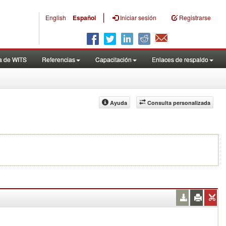
|
English
Español
Iniciar sesión
Registrarse
a de WITS
Referencias
Capacitación
Enlaces de respaldo
Ayuda
Consulta personalizada