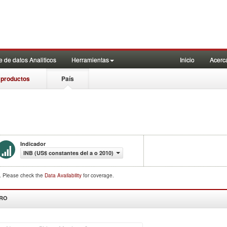
 de datos Analiticos
Herramientas
Inicio
Acerc
 productos
País
Indicador
INB (US$ constantes del a o 2010)
d. Please check the
Data Availability
for coverage.
DRO