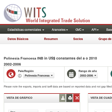
Estadísticas comerciales
Aranceles
GVC
API
Base
Datos Básicos
Resumen
Socios
Grupo de
in US$ constantes del a o 2010
Polinesia Francesa INB
2002-2006
País/Región
Rango de año
Polinesia Francesa
2002-2006
Please note the exports, imports and tariff data are based on reported data and not gap fille
VISTA DE GRÁFICO
VISTA DE CUA