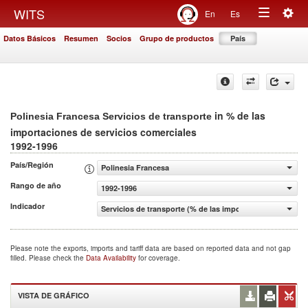
Togg
WITS
En
Es
Toggle
navig
Datos Básicos
Resumen
Socios
Grupo de productos
País
navigation
in % de las
Polinesia Francesa Servicios de transporte
importaciones de servicios comerciales
1992-1996
País/Región
Polinesia Francesa
Rango de año
1992-1996
Indicador
Servicios de transporte (% de las importaciones de servi
Please note the exports, imports and tariff data are based on reported data and not gap
filled. Please check the
Data Availability
for coverage.
VISTA DE GRÁFICO