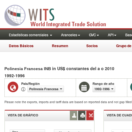
Estadísticas comerciales
Aranceles
GVC
API
Base
Datos Básicos
Resumen
Socios
Grupo de
in US$ constantes del a o 2010
Polinesia Francesa INB
1992-1996
País/Región
Rango de año
Polinesia Francesa
1992-1996
Please note the exports, imports and tariff data are based on reported data and not gap fille
VISTA DE GRÁFICO
VISTA DE CUA