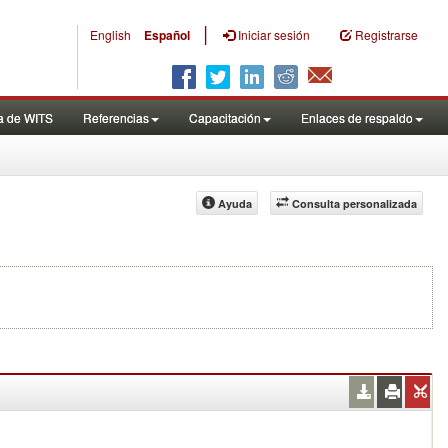
|
English
Español
Iniciar sesión
Registrarse
a de WITS
Referencias
Capacitación
Enlaces de respaldo
Ayuda
Consulta personalizada