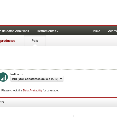
 de datos Analiticos
Herramientas
Inicio
Acerc
 productos
País
Indicador
INB (US$ constantes del a o 2010)
d. Please check the
Data Availability
for coverage.
DRO