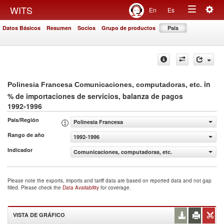
Togg
WITS
En
Es
Toggle
navig
Datos Básicos
Resumen
Socios
Grupo de productos
País
navigation
in
Polinesia Francesa Comunicaciones, computadoras, etc.
% de importaciones de servicios, balanza de pagos
1992-1996
País/Región
Polinesia Francesa
Rango de año
1992-1996
Indicador
Comunicaciones, computadoras, etc. (% de importaciones
Please note the exports, imports and tariff data are based on reported data and not gap
filled. Please check the
Data Availability
for coverage.
VISTA DE GRÁFICO