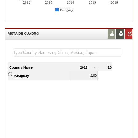
2012
2013
2014
2015
2016
Paraguay
VISTA DE CUADRO
Country Name
2012
2013
2
2.00
2.00
Paraguay