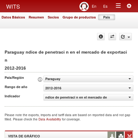
Togg
WITS
En
Es
Toggle
navig
Datos Básicos
Resumen
Socios
Grupo de productos
País
navigation
Paraguay ndice de penetraci n en el mercado de exportaci
n
2012-2016
País/Región
Paraguay
Rango de año
2012-2016
Indicador
ndice de penetraci n en el mercado de exportaci n
Please note the exports, imports and tariff data are based on reported data and not gap
filled. Please check the
Data Availability
for coverage.
VISTA DE GRÁFICO