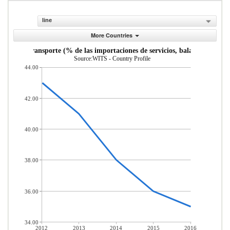
line
More Countries
vicios de transporte (% de las importaciones de servicios, balanza de pago
Source:WITS - Country Profile
44.00
42.00
40.00
38.00
36.00
34.00
2012
2013
2014
2015
2016