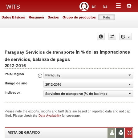
Togg
WITS
En
Es
Toggle
navig
Datos Básicos
Resumen
Socios
Grupo de productos
País
navigation
in % de las importaciones
Paraguay Servicios de transporte
de servicios, balanza de pagos
2012-2016
País/Región
Paraguay
Rango de año
2012-2016
Indicador
Servicios de transporte (% de las importaciones de servi
Please note the exports, imports and tariff data are based on reported data and not gap
filled. Please check the
Data Availability
for coverage.
VISTA DE GRÁFICO