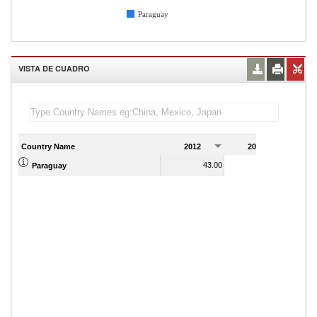
Paraguay
VISTA DE CUADRO
Country Name
2012
2013
2
43.00
41.00
Paraguay