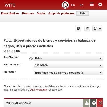
Togg
WITS
En
Es
Toggle
navig
Datos Básicos
Resumen
Socios
Grupo de productos
País
navigation
in balanza de
Palau Exportaciones de bienes y servicios
pagos, US$ a precios actuales
2002-2006
País/Región
Palau
Rango de año
2002-2006
Indicador
Exportaciones de bienes y servicios (balanza de pagos, U
Please note the exports, imports and tariff data are based on reported data and not gap
filled. Please check the
Data Availability
for coverage.
VISTA DE GRÁFICO