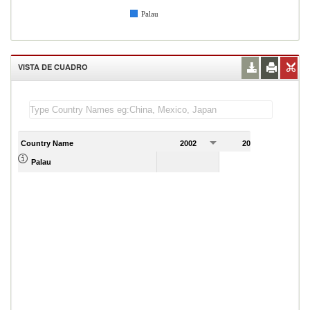
Palau
VISTA DE CUADRO
Country Name
2002
2003
2
Palau