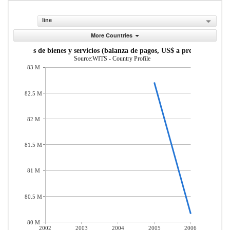
line
More Countries
portaciones de bienes y servicios (balanza de pagos, US$ a precios actuales
Source:WITS - Country Profile
83 M
82.5 M
82 M
81.5 M
81 M
80.5 M
80 M
2002
2003
2004
2005
2006