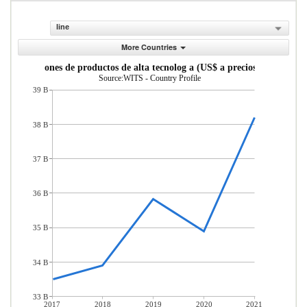
line
More Countries
Exportaciones de productos de alta tecnolog a (US$ a precios actuales)
Source:WITS - Country Profile
39 B
38 B
37 B
36 B
35 B
34 B
33 B
2017
2018
2019
2020
2021