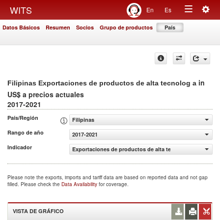
Togg
WITS
En
Es
Toggle
navig
Datos Básicos
Resumen
Socios
Grupo de productos
País
navigation
in
Filipinas Exportaciones de productos de alta tecnolog a
US$ a precios actuales
2017-2021
País/Región
Filipinas
Rango de año
2017-2021
Indicador
Exportaciones de productos de alta tecnolog a (US$ a pr
Please note the exports, imports and tariff data are based on reported data and not gap
filled. Please check the
Data Availability
for coverage.
VISTA DE GRÁFICO