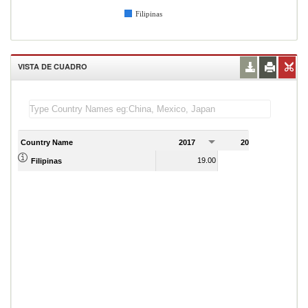
Filipinas
VISTA DE CUADRO
Country Name
2017
2018
2
19.00
20.00
Filipinas