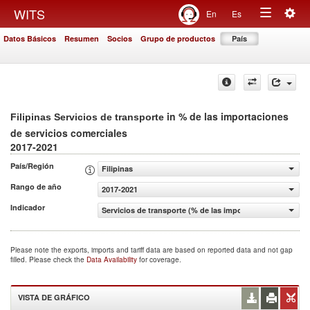
Togg
WITS
En
Es
Toggle
navig
Datos Básicos
Resumen
Socios
Grupo de productos
País
navigation
in % de las importaciones
Filipinas Servicios de transporte
de servicios comerciales
2017-2021
País/Región
Filipinas
Rango de año
2017-2021
Indicador
Servicios de transporte (% de las importaciones de servi
Please note the exports, imports and tariff data are based on reported data and not gap
filled. Please check the
Data Availability
for coverage.
VISTA DE GRÁFICO