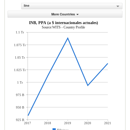
line
More Countries
INB, PPA (a $ internacionales actuales)
Source:WITS - Country Profile
1.1 Tr
1.075 Tr
1.05 Tr
1.025 Tr
1 Tr
975 B
950 B
925 B
2017
2018
2019
2020
2021