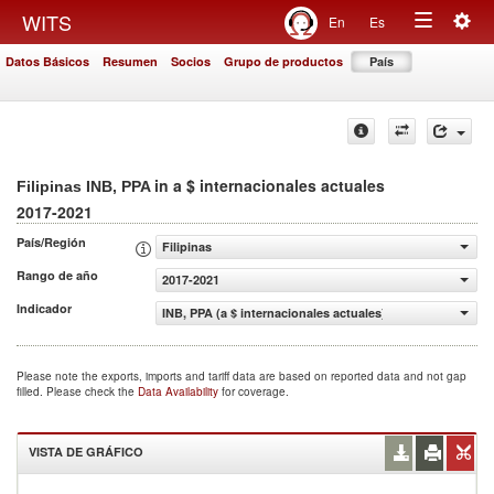
Togg
WITS
En
Es
Toggle
navig
Datos Básicos
Resumen
Socios
Grupo de productos
País
navigation
in a $ internacionales actuales
Filipinas INB, PPA
2017-2021
País/Región
Filipinas
Rango de año
2017-2021
Indicador
INB, PPA (a $ internacionales actuales)
Please note the exports, imports and tariff data are based on reported data and not gap
filled. Please check the
Data Availability
for coverage.
VISTA DE GRÁFICO