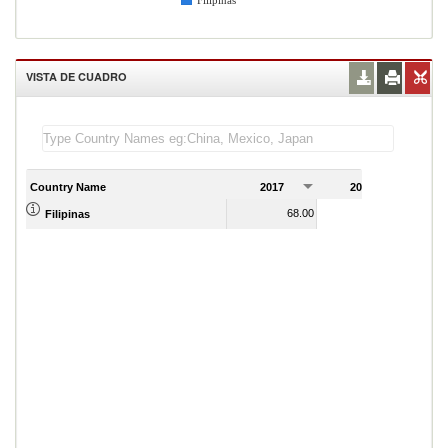
Filipinas
VISTA DE CUADRO
Country Name
2017
2018
2
68.00
72.00
Filipinas