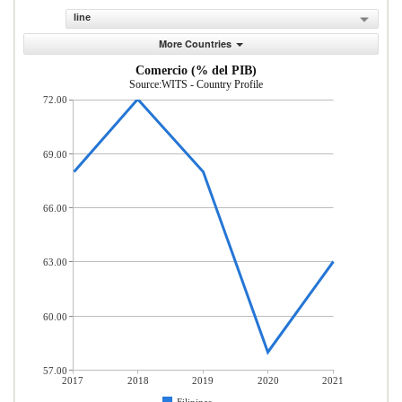
line
More Countries
Comercio (% del PIB)
Source:WITS - Country Profile
72.00
69.00
66.00
63.00
60.00
57.00
2017
2018
2019
2020
2021