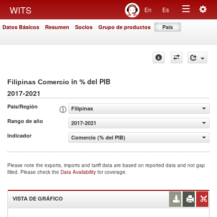
Togg
WITS
En
Es
Toggle
navig
Datos Básicos
Resumen
Socios
Grupo de productos
País
navigation
in % del PIB
Filipinas Comercio
2017-2021
País/Región
Filipinas
Rango de año
2017-2021
Indicador
Comercio (% del PIB)
Please note the exports, imports and tariff data are based on reported data and not gap
filled. Please check the
Data Availability
for coverage.
VISTA DE GRÁFICO