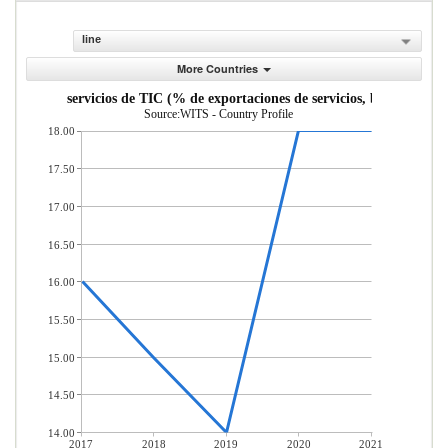
line
More Countries
aciones de servicios de TIC (% de exportaciones de servicios, balanza de p
Source:WITS - Country Profile
18.00
17.50
17.00
16.50
16.00
15.50
15.00
14.50
14.00
2017
2018
2019
2020
2021