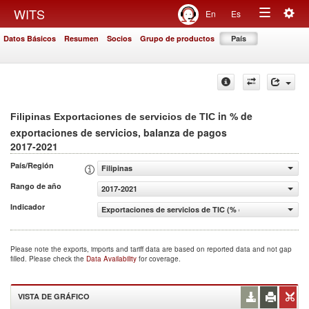
Togg
WITS
En
Es
Toggle
navig
Datos Básicos
Resumen
Socios
Grupo de productos
País
navigation
in % de
Filipinas Exportaciones de servicios de TIC
exportaciones de servicios, balanza de pagos
2017-2021
País/Región
Filipinas
Rango de año
2017-2021
Indicador
Exportaciones de servicios de TIC (% de exportaciones d
Please note the exports, imports and tariff data are based on reported data and not gap
filled. Please check the
Data Availability
for coverage.
VISTA DE GRÁFICO