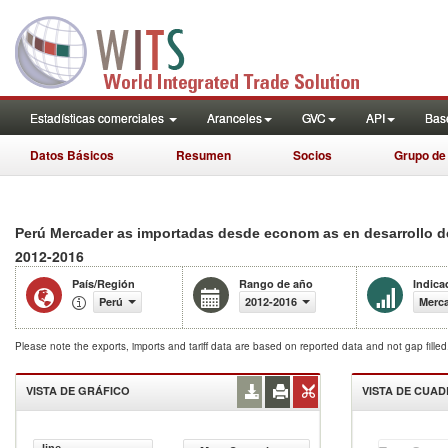
Estadísticas comerciales
Aranceles
GVC
API
Base
Datos Básicos
Resumen
Socios
Grupo de
Perú Mercader as importadas desde econom as en desarrollo d
2012-2016
País/Región
Rango de año
Indica
Perú
2012-2016
Merca
Please note the exports, imports and tariff data are based on reported data and not gap fille
VISTA DE GRÁFICO
VISTA DE CUA