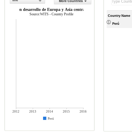
line
More Countries
conom as en desarrollo de Europa y Asia central (% del total de mercader
Source:WITS - Country Profile
Country Name
Perú
2012
2013
2014
2015
2016
Perú