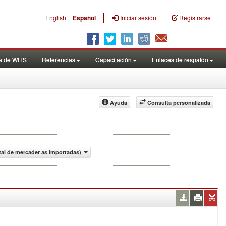
|
English
Español
Iniciar sesión
Registrarse
a de WITS
Referencias
Capacitación
Enlaces de respaldo
Ayuda
Consulta personalizada
tal de mercader as importadas)