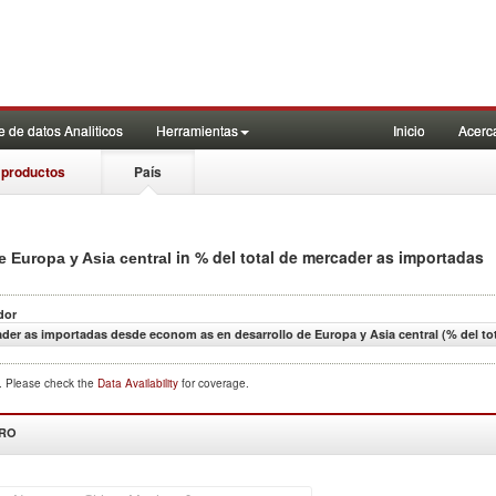
 de datos Analiticos
Herramientas
Inicio
Acerc
 productos
País
in % del total de mercader as importadas
e Europa y Asia central
dor
der as importadas desde econom as en desarrollo de Europa y Asia central (% del to
d. Please check the
Data Availability
for coverage.
DRO