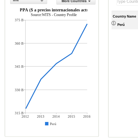
line
More Countries
PIB, PPA ($ a precios internacionales actuales)
Source:WITS - Country Profile
Country Name
375 B
Perú
360 B
345 B
330 B
315 B
2012
2013
2014
2015
2016
Perú