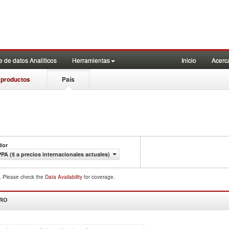
 de datos Analiticos
Herramientas
Inicio
Acerc
 productos
País
dor
PPA ($ a precios internacionales actuales)
d. Please check the
Data Availability
for coverage.
DRO