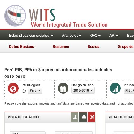
Estadísticas comerciales
Aranceles
GVC
API
Base
Datos Básicos
Resumen
Socios
Grupo de
in $ a precios internacionales actuales
Perú PIB, PPA
2012-2016
País/Región
Rango de año
Indica
Perú
2012-2016
PIB, 
Please note the exports, imports and tariff data are based on reported data and not gap fille
VISTA DE GRÁFICO
VISTA DE CUA