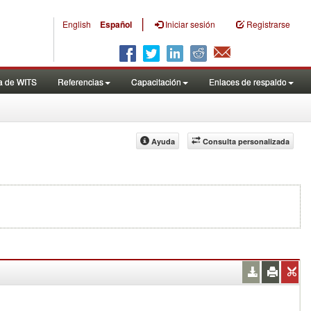
|
English
Español
Iniciar sesión
Registrarse
a de WITS
Referencias
Capacitación
Enlaces de respaldo
Ayuda
Consulta personalizada