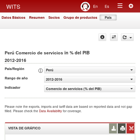
Togg
WITS
En
Es
Toggle
navig
Datos Básicos
Resumen
Socios
Grupo de productos
País
navigation
in % del PIB
Perú Comercio de servicios
2012-2016
País/Región
Perú
Rango de año
2012-2016
Indicador
Comercio de servicios (% del PIB)
Please note the exports, imports and tariff data are based on reported data and not gap
filled. Please check the
Data Availability
for coverage.
VISTA DE GRÁFICO