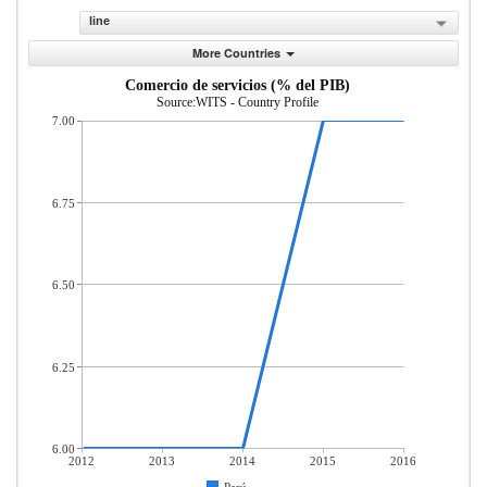
line
More Countries
Comercio de servicios (% del PIB)
Source:WITS - Country Profile
7.00
6.75
6.50
6.25
6.00
2012
2013
2014
2015
2016