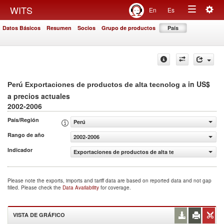
Togg
WITS
En
Es
Toggle
navig
Datos Básicos
Resumen
Socios
Grupo de productos
País
navigation
in US$
Perú Exportaciones de productos de alta tecnolog a
a precios actuales
2002-2006
País/Región
Perú
Rango de año
2002-2006
Indicador
Exportaciones de productos de alta tecnolog a (US$ a pr
Please note the exports, imports and tariff data are based on reported data and not gap
filled. Please check the
Data Availability
for coverage.
VISTA DE GRÁFICO