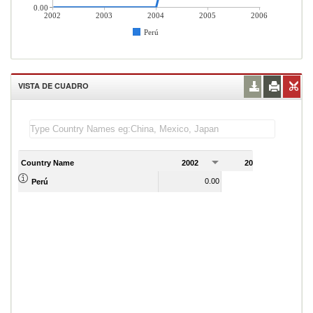
0.00
2002
2003
2004
2005
2006
Perú
VISTA DE CUADRO
Country Name
2002
2003
2
0.00
0.00
Perú