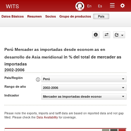
Togg
WITS
En
Es
Toggle
navig
Datos Básicos
Resumen
Socios
Grupo de productos
País
navigation
Perú Mercader as importadas desde econom as en
in % del total de mercader as
desarrollo de Asia meridional
importadas
2002-2006
País/Región
Perú
Rango de año
2002-2006
Indicador
Mercader as importadas desde econom as en desarrollo d
Please note the exports, imports and tariff data are based on reported data and not gap
filled. Please check the
Data Availability
for coverage.