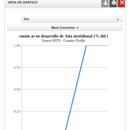
VISTA DE GRÁFICO
line
More Countries
as desde econom as en desarrollo de Asia meridional (% del total de mer
Source:WITS - Country Profile
1.00
0.75
0.50
0.25