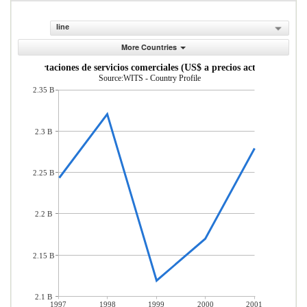
line
More Countries
Importaciones de servicios comerciales (US$ a precios actuales)
Source:WITS - Country Profile
2.35 B
2.3 B
2.25 B
2.2 B
2.15 B
2.1 B
1997
1998
1999
2000
2001