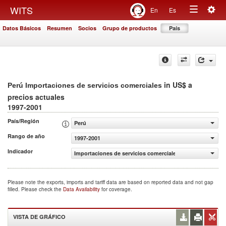
Togg
WITS
En
Es
Toggle
navig
Datos Básicos
Resumen
Socios
Grupo de productos
País
navigation
in US$ a
Perú Importaciones de servicios comerciales
precios actuales
1997-2001
País/Región
Perú
Rango de año
1997-2001
Indicador
Importaciones de servicios comerciales (US$ a precios ac
Please note the exports, imports and tariff data are based on reported data and not gap
filled. Please check the
Data Availability
for coverage.
VISTA DE GRÁFICO