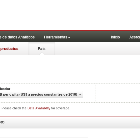
 de datos Analiticos
Herramientas
Inicio
Acerc
 productos
País
icador
B per c pita (US$ a precios constantes de 2010)
d. Please check the
Data Availability
for coverage.
DRO