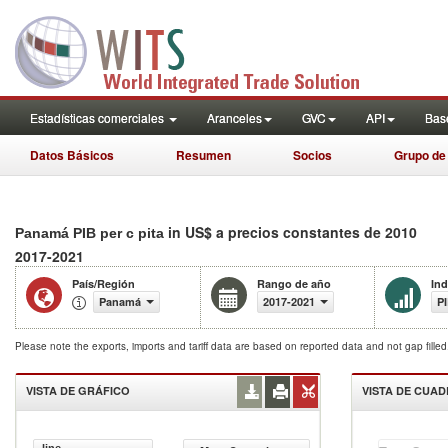
Estadísticas comerciales
Aranceles
GVC
API
Base
Datos Básicos
Resumen
Socios
Grupo de
in US$ a precios constantes de 2010
Panamá PIB per c pita
2017-2021
País/Región
Rango de año
Ind
Panamá
2017-2021
PI
Please note the exports, imports and tariff data are based on reported data and not gap fille
VISTA DE GRÁFICO
VISTA DE CUA