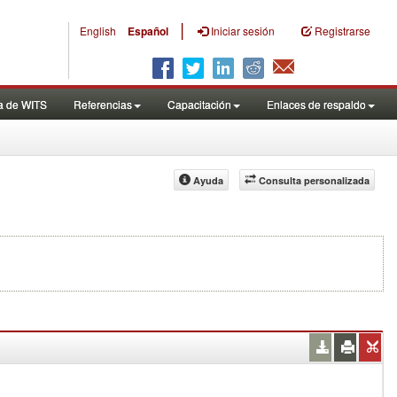
|
English
Español
Iniciar sesión
Registrarse
a de WITS
Referencias
Capacitación
Enlaces de respaldo
Ayuda
Consulta personalizada