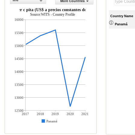
line
More Countries
PIB per c pita (US$ a precios constantes de 2010)
Source:WITS - Country Profile
Country Name
16000
Panamá
15500
15000
14500
14000
13500
13000
12500
2017
2018
2019
2020
2021
Panamá