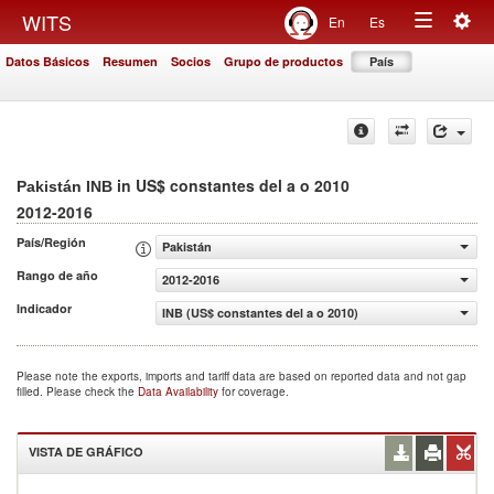
Togg
WITS
En
Es
Toggle
navig
Datos Básicos
Resumen
Socios
Grupo de productos
País
navigation
in US$ constantes del a o 2010
Pakistán INB
2012-2016
País/Región
Pakistán
Rango de año
2012-2016
Indicador
INB (US$ constantes del a o 2010)
Please note the exports, imports and tariff data are based on reported data and not gap
filled. Please check the
Data Availability
for coverage.
VISTA DE GRÁFICO