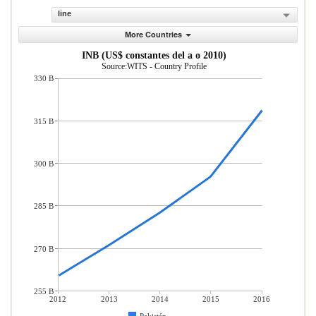
line
More Countries
INB (US$ constantes del a o 2010)
Source:WITS - Country Profile
330 B
315 B
300 B
285 B
270 B
255 B
2012
2013
2014
2015
2016