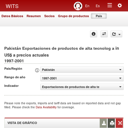
Togg
WITS
En
Es
Toggle
navig
Datos Básicos
Resumen
Socios
Grupo de productos
País
navigation
in
Pakistán Exportaciones de productos de alta tecnolog a
US$ a precios actuales
1997-2001
País/Región
Pakistán
Rango de año
1997-2001
Indicador
Exportaciones de productos de alta tecnolog a (US$ a pr
Please note the exports, imports and tariff data are based on reported data and not gap
filled. Please check the
Data Availability
for coverage.
VISTA DE GRÁFICO